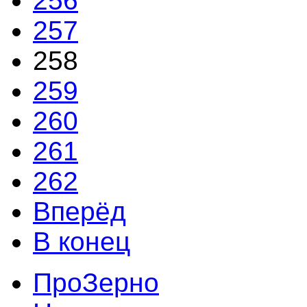
256
257
258
259
260
261
262
Вперёд
В конец
ПроЗерно