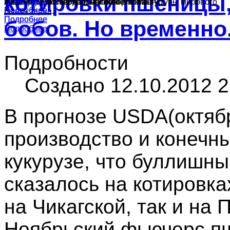
котировки пшеницы,
Подробнее
Подробнее
культур в России, краткий обзор конъюнктуры мирового
ячменя, муки и подсолнечного масла.
производства зерна и масличных культур.
Подробнее
рынка зерна.
Подробнее
Подробнее
бобов. Но временно
Подробнее
Подробности
Создано 12.10.2012 2
В прогнозе USDA(октяб
производство и конечн
кукурузе, что буллишн
сказалось на котировк
на Чикагской, так и на
Ноябрьский фьючерс 