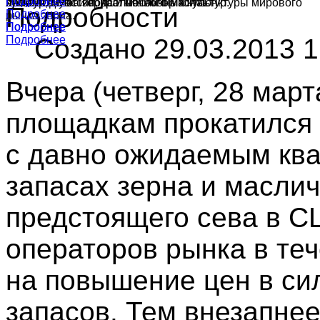
Подробнее
Подробнее
культур в России, краткий обзор конъюнктуры мирового
ячменя, муки и подсолнечного масла.
производства зерна и масличных культур.
Подробности
Подробнее
рынка зерна.
Подробнее
Подробнее
Создано 29.03.2013 1
Подробнее
Вчера (четверг, 28 мар
площадкам прокатился 
с давно ожидаемым кв
запасах зерна и масли
предстоящего сева в С
операторов рынка в те
на повышение цен в си
запасов. Тем внезапнее