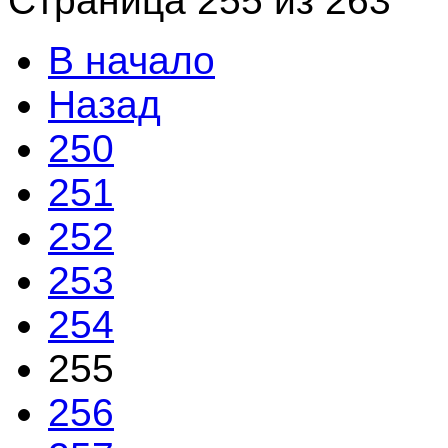
Страница 255 из 263
В начало
Назад
250
251
252
253
254
255
256