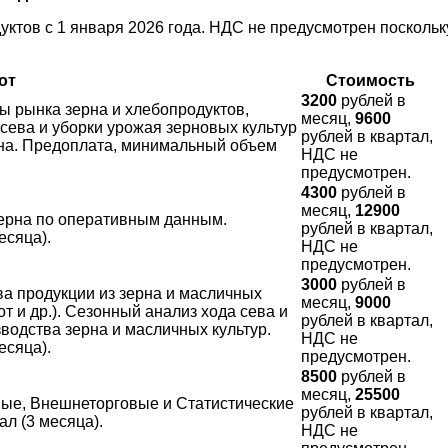
уктов с 1 января 2026 года. НДС не предусмотрен поскольк
от
Стоимость
3200
рублей в
 рынка зерна и хлебопродуктов,
месяц,
9600
 сева и уборки урожая зерновых культур
рублей в квартал,
рна. Предоплата, минимальный объем
НДС не
предусмотрен.
4300
рублей в
месяц,
12900
ерна по оперативным данным.
рублей в квартал,
есяца).
НДС не
предусмотрен.
3000
рублей в
а продукции из зерна и масличных
месяц,
9000
от и др.). Сезонный анализ хода сева и
рублей в квартал,
водства зерна и масличных культур.
НДС не
есяца).
предусмотрен.
8500
рублей в
месяц,
25500
ые, Внешнеторговые и Статистические
рублей в квартал,
л (3 месяца).
НДС не