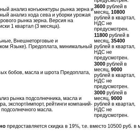
предусмотрен.
3600
рублей в
ный анализ конъюнктуры рынка зерна и
месяц,
10800
нный анализ хода сева и уборки урожая
рублей в квартал,
ирового рынка зерна. Версия на
НДС не
ки 1 квартал (3 месяца).
предусмотрен.
11800
рублей в
ьные, Внешнеторговые и
месяц,
35400
ском Языке). Предоплата, минимальный
рублей в квартал,
НДС не
предусмотрен.
3000
рублей в
месяц,
9000
ых бобов, масла и шрота Предоплата,
рублей в квартал,
НДС не
предусмотрен.
3000
рублей в
лиз рынка подсолнечника, масла и
месяц,
9000
а, экспорт/импорт, рейтинги компаний-
рублей в квартал,
 подсолнечного масла.
НДС не
предусмотрен.
но
предоставляется скидка в 19%, т.е. вместо 10500 руб. в