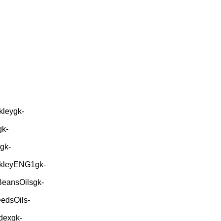
kleygk-
gk-
gk-
ekleyENG1gk-
BeansOilsgk-
edsOils-
dexgk-