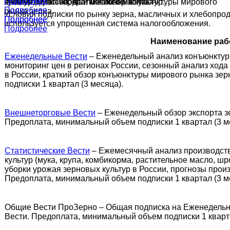
Подробнее
Подробнее
культур в России, краткий обзор конъюнктуры мирового
ячменя, муки и подсолнечного масла.
производства зерна и масличных культур.
Подробнее
рынка зерна.
Условия подписки по рынку зерна, масличных и хлебопрод
Подробнее
Подробнее
используется упрощенная система налогообложения.
Подробнее
Наименование раб
Еженедельные Вести
– Еженедельный анализ конъюнктуры
мониторинг цен в регионах России, сезонный анализ хода
в России, краткий обзор конъюнктуры мирового рынка зе
подписки 1 квартал (3 месяца).
Внешнеторговые Вести
– Еженедельный обзор экспорта з
Предоплата, минимальный объем подписки 1 квартал (3 м
Статистические Вести
– Ежемесячный анализ производств
культур (мука, крупа, комбикорма, растительное масло, шр
уборки урожая зерновых культур в России, прогнозы произ
Предоплата, минимальный объем подписки 1 квартал (3 м
Общие Вести ПроЗерно – Общая подписка на Еженедельн
Вести. Предоплата, минимальный объем подписки 1 кварта