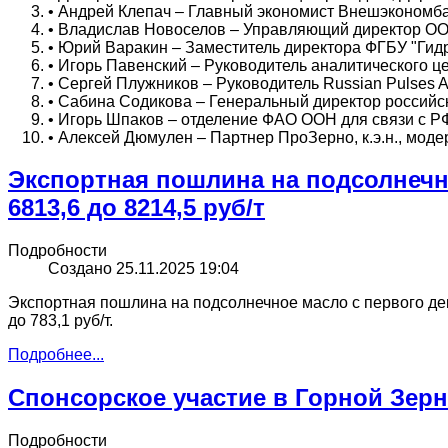
• Андрей Клепач – Главный экономист Внешэкономб
• Владислав Новоселов – Управляющий директор 
• Юрий Варакин – Заместитель директора ФГБУ "Гид
• Игорь Павенский – Руководитель аналитического ц
• Сергей Плужников – Руководитель Russian Pulses A
• Сабина Содикова – Генеральный директор россий
• Игорь Шпаков – отделение ФАО ООН для связи с Р
• Алексей Дюмулен – Партнер ПроЗерно, к.э.н., мод
Экспортная пошлина на подсолнечно
6813,6 до 8214,5 руб/т
Подробности
Создано 25.11.2025 19:04
Экспортная пошлина на подсолнечное масло с первого декаб
до 783,1 руб/т.
Подробнее...
Спонсорское участие в Горной Зер
Подробности