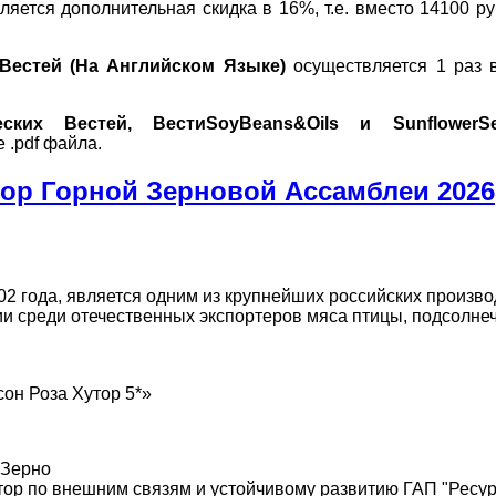
яется дополнительная скидка в 16%, т.е. вместо 14100 ру
Вестей (На Английском Языке)
осуществляется 1 раз 
еских Вестей, Вести
Soy
Beans
&
Oils
и
Sunflower
S
 .
pdf
файла.
ор Горной Зерновой Ассамблеи 2026
02 года, является одним из крупнейших российских произв
и среди отечественных экспортеров мяса птицы, подсолне
сон Роза Хутор 5*»
оЗерно
тор по внешним связям и устойчивому развитию ГАП "Ресур