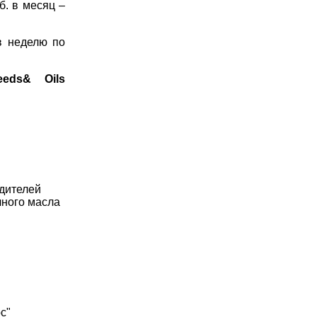
б. в месяц –
в неделю по
eeds
&
Oils
одителей
чного масла
с"