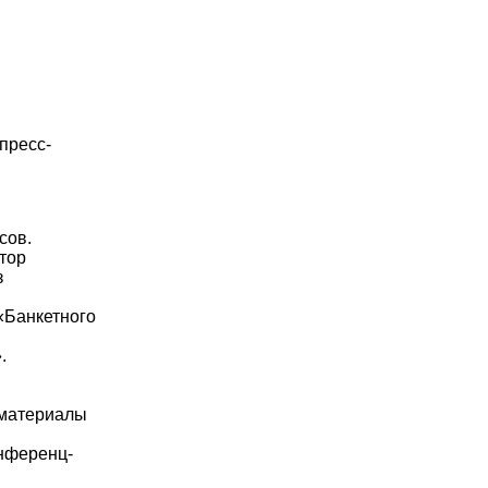
пресс-
сов.
тор
з
«Банкетного
.
(материалы
онференц-