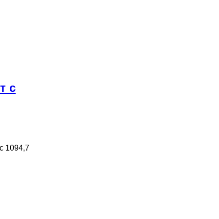
т с
с 1094,7