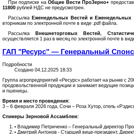
При подписке на
Общие Вести
ПроЗерно
+
предоставл
11800
рублей НДС не предусмотрен.
Рассылка
Еженедельных Вестей и
Еженедельных 
вторникам по электронной почте в виде .
pdf
файла.
Рассылка
Внешнеторговых Вестей, Статистич
осуществляется 1 раз в месяц по электронной почте в виде
ГАП "Ресурс" — Генеральный Спонс
Подробности
Создано 04.12.2025 18:33
Группа агропредприятий «Ресурс» работает на рынке с 20
продовольственной продукции и занимает ведущие позици
и пшеницы.
Время и место проведения:
3 – 6 февраля 2026 года, Сочи – Роза Хутор, отель «Рэдис
Спикеры Зерновой Ассамблеи:
• Владимир Петриченко – Генеральный директор Пр
• Дмитрий Антонов - Старший вице-президент, Дирек