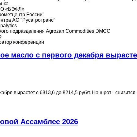
анка
ООО «БЭФЛ»
рометцентр России"
ентра АО "Русагротранс"
nalytics
ского подразделения Agrozan Commodities DMCC
Ф
ератор конференции
е масло с первого декабря вырасте
ря вырастет с 6813,6 до 8214,5 руб/т. На шрот - снизится 
новой Ассамблее 2026