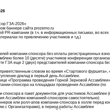
026
сор ГЗА-2026»
ом баннере сайта prozerno.ru
й PR-кампании (в т.ч. в информационных письмах, во всех 
териалах по привлечению участников и т.д.)
ителей компании-спонсора без оплаты регистрационных взно
мблею более 10 (десяти) участников конференции организа
те ГЗА еще 2 (двух) представителей компании-спонсора бе
 приветственным словом во время «Стартового фуршета», 
ступление-доклад в первый день Ассамблеи.
анице «Программа проведения Горной Зерновой Ассамблеи»
мпании-спонсора на площадках проведения Ассамблеи (по
-спонсора в пакет документов для участников Ассамблеи 
ния Ассамблеи компанией-спонсором самостоятельно)
ннеров или ролл-апов компании-спонсора в холле перед к
ию с Организаторами), в период работы Ассамблеи