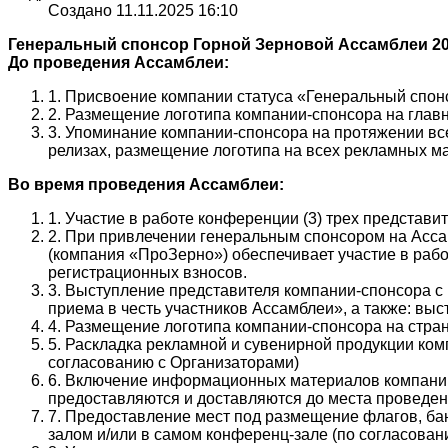
Создано 11.11.2025 16:10
Генеральный спонсор Горной Зерновой Ассамблеи 2
До проведения Ассамблеи:
1. Присвоение компании статуса «Генеральный спон
2. Размещение логотипа компании-спонсора на главн
3. Упоминание компании-спонсора на протяжении все
релизах, размещение логотипа на всех рекламных ма
Во время проведения Ассамблеи:
1. Участие в работе конференции (3) трех представ
2. При привлечении генеральным спонсором на Асса
(компания «ПроЗерно») обеспечивает участие в рабо
регистрационных взносов.
3. Выступление представителя компании-спонсора с
приема в честь участников Ассамблеи», а также: вы
4. Размещение логотипа компании-спонсора на стр
5. Раскладка рекламной и сувенирной продукции ко
согласованию с Организаторами)
6. Включение информационных материалов компании
предоставляются и доставляются до места проведе
7. Предоставление мест под размещение флагов, ба
залом и/или в самом конференц-зале (по согласован