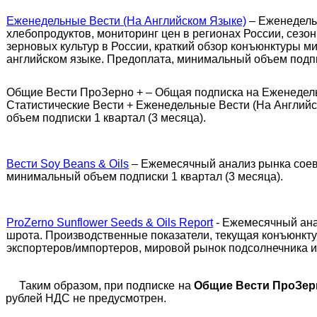
Еженедельные Вести (На Английском Языке)
– Еженедель
хлебопродуктов, мониторинг цен в регионах России, сезо
зерновых культур в России, краткий обзор конъюнктуры м
английском языке. Предоплата, минимальный объем подпис
Общие Вести ПроЗерно + – Общая подписка на Еженедел
Статистические Вести + Еженедельные Вести (На Англий
объем подписки 1 квартал (3 месяца).
Вести Soy Beans & Oils
– Ежемесячный анализ рынка соев
минимальный объем подписки 1 квартал (3 месяца).
ProZerno Sunflower Seeds & Oils Report
- Ежемесячный ана
шрота. Производственные показатели, текущая конъюнктур
экспортеров/импортеров, мировой рынок подсолнечника и
Таким образом, при подписке на
Общие Вести
ПроЗер
рублей НДС не предусмотрен.