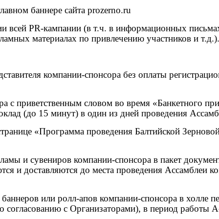
лавном баннере сайта prozerno.ru
и всей PR-кампании (в т.ч. в информационных письмах
кламных материалах по привлечению участников и т.д.)
едставителя компании-спонсора без оплаты регистраци
ра с приветственным словом во время «Банкетного при
оклад (до 15 минут) в один из дней проведения Ассамб
 странице «Программа проведения Балтийской Зерново
ламы и сувениров компании-спонсора в пакет докумен
тся и доставляются до места проведения Ассамблеи к
 баннеров или ролл
-
апов компании-спонсора в холле п
о согласованию с Организаторами), в период работы А