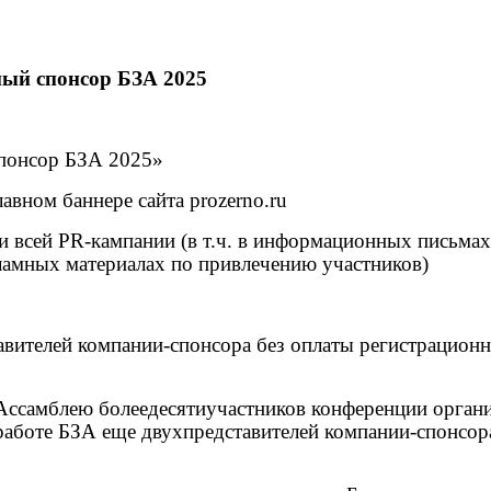
ный спонсор БЗА 2025
спонсор БЗА 2025»
авном баннере сайта prozerno.ru
 всей PR-кампании (в т.ч. в информационных письмах,
кламных материалах по привлечению участников)
ставителей компании-спонсора без оплаты регистрацион
Ассамблею более
десяти
участников конференции орган
работе БЗА еще двух
представителей компании-спонсор