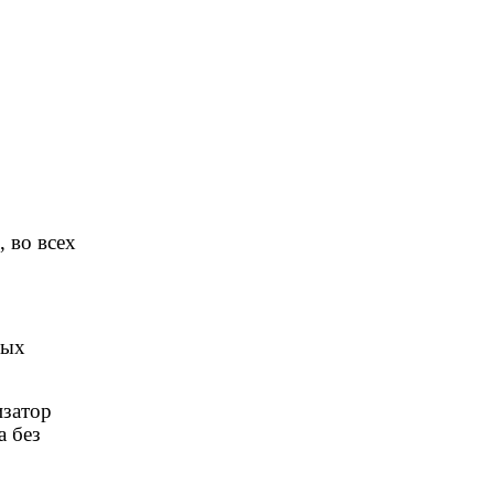
 во всех
ных
изатор
а без