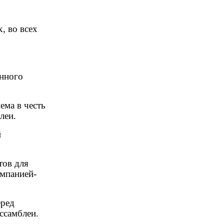
, во всех
.
онного
ема в честь
леи.
й
тов для
омпанией-
еред
ссамблеи.