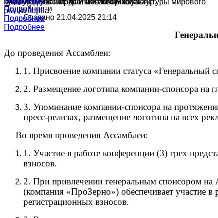
Подробнее
Подробнее
культур в России, краткий обзор конъюнктуры мирового
ячменя, муки и подсолнечного масла.
производства зерна и масличных культур.
Подробности
Подробнее
рынка зерна.
Создано 21.04.2025 21:14
Подробнее
Подробнее
Подробнее
Генераль
До проведения Ассамблеи:
1. Присвоение компании статуса «Генеральный 
2. Размещение логотипа компании-спонсора на гл
3. Упоминание компании-спонсора на протяжении
пресс-релизах, размещение логотипа на всех ре
Во время проведения Ассамблеи:
1. Участие в работе конференции (3) трех пред
взносов.
2. При привлечении генеральным спонсором на 
(компания «ПроЗерно») обеспечивает участие в 
регистрационных взносов.