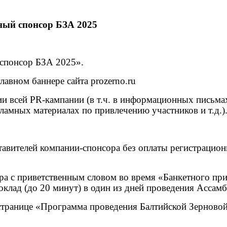
ый спонсор БЗА 2025
й спонсор БЗА
2025».
лавном баннере сайта prozerno.ru
и всей PR-кампании (в т.ч. в информационных письмах
кламных материалах по привлечению участников и т.д.)
ставителей компании-спонсора без оплаты регистрацио
ра с приветственным словом во время «Банкетного при
оклад (до 20 минут) в один из дней проведения Ассамб
 странице «Программа проведения Балтийской Зерново