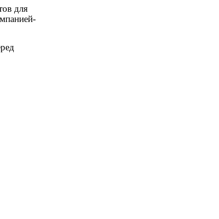
тов для
омпанией-
еред