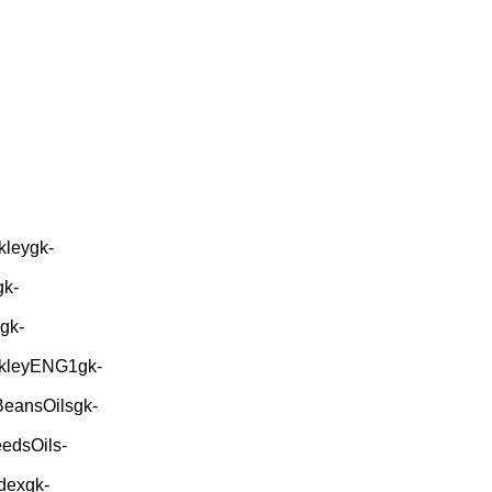
kleygk-
gk-
gk-
ekleyENG1gk-
BeansOilsgk-
edsOils-
dexgk-