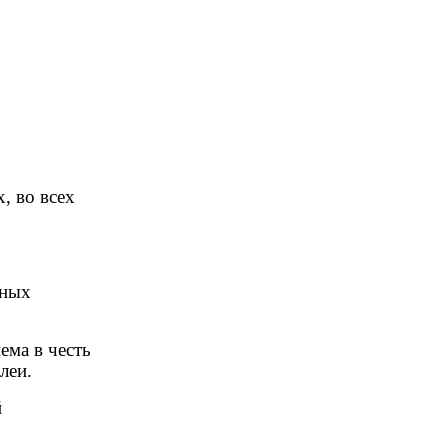
, во всех
.
нных
ема в честь
леи.
й