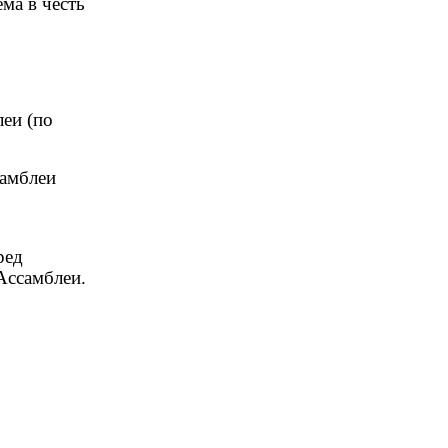
ма в честь
еи (по
самблеи
ред
 Ассамблеи
.