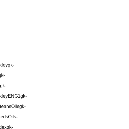
kleygk-
gk-
gk-
ekleyENG1gk-
BeansOilsgk-
edsOils-
dexgk-