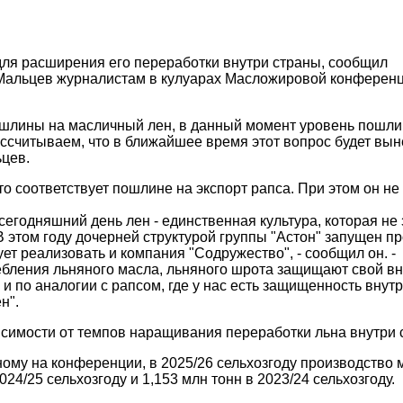
ля расширения его переработки внутри страны, сообщил
Мальцев журналистам в кулуарах Масложировой конференц
ошлины на масличный лен, в данный момент уровень пошл
ссчитываем, что в ближайшее время этот вопрос будет вын
ьцев.
о соответствует пошлине на экспорт рапса. При этом он не
сегодняшний день лен - единственная культура, которая не
 этом году дочерней структурой группы "Астон" запущен пр
ет реализовать и компания "Содружество", - сообщил он. -
ребления льняного масла, льняного шрота защищают свой в
и по аналогии с рапсом, где у нас есть защищенность внут
н".
висимости от темпов наращивания переработки льна внутри 
ому на конференции, в 2025/26 сельхозгоду производство 
024/25 сельхозгоду и 1,153 млн тонн в 2023/24 сельхозгоду.