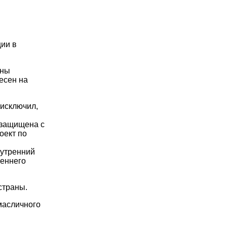
ии в
ины
есен на
 исключил,
 защищена с
оект по
нутренний
реннего
страны.
масличного