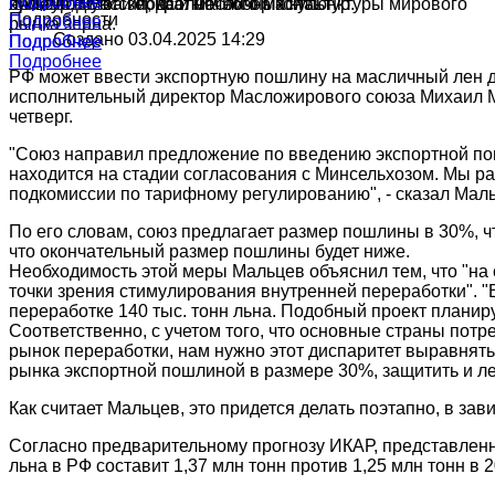
Подробнее
Подробнее
культур в России, краткий обзор конъюнктуры мирового
ячменя, муки и подсолнечного масла.
производства зерна и масличных культур.
Подробности
Подробнее
рынка зерна.
Создано 03.04.2025 14:29
Подробнее
Подробнее
Подробнее
РФ может ввести экспортную пошлину на масличный лен д
исполнительный директор Масложирового союза Михаил 
четверг.
"Союз направил предложение по введению экспортной п
находится на стадии согласования с Минсельхозом. Мы ра
подкомиссии по тарифному регулированию", - сказал Мал
По его словам, союз предлагает размер пошлины в 30%, чт
что окончательный размер пошлины будет ниже.
Необходимость этой меры Мальцев объяснил тем, что "на 
точки зрения стимулирования внутренней переработки". "В
переработке 140 тыс. тонн льна. Подобный проект планиру
Соответственно, с учетом того, что основные страны пот
рынок переработки, нам нужно этот диспаритет выравнять 
рынка экспортной пошлиной в размере 30%, защитить и ле
Как считает Мальцев, это придется делать поэтапно, в за
Согласно предварительному прогнозу ИКАР, представленн
льна в РФ составит 1,37 млн тонн против 1,25 млн тонн в 2