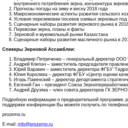
внутреннего потребления зерна, конъюнктура зерно
Прогнозы погоды на зиму и весну 2018 года
Макроэкономические аспекты развития сельского хо
Условия перезимовки посевов озимых зерновых под у
Сценарные наборы развития зернового рынка в 2018
Перевозки зерна, планы и факты
Зерновой и мукомольный рынки Казахстана
Сценарные наборы развития масличного рынка в 201
Спикеры Зерновой Ассамблеи:
Владимир Петриченко – генеральный директор ООО
Андрей Клепач – заместитель председателя правлен
Юрий Варакин – заместитель директора ФГБУ "Гидро
Юлия Королева – директор ФГБУ «Центр оценки каче
Игорь Павенский – директор департамента стратегич
Евгений Ган – президент Союза Зернопереработчико
Андрей Друзяка – член совета директоров ГК ЗЕРНО
Подробную информацию о предварительной программе, ре
поддержке конференции Вы можете получить по телефонам
prozerno.ru
E-mail:
info@prozerno.ru