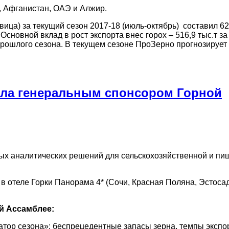
, Афганистан, ОАЭ и Алжир.
евица) за текущий сезон 2017-18 (июль-октябрь) составил 627
сновной вклад в рост экспорта внес горох – 516,9 тыс.т за
прошлого сезона. В текущем сезоне ПроЗерно прогнозирует
ла генеральным спонсором Горной
х аналитических решений для сельскохозяйственной и пи
в отеле Горки Панорама 4* (Сочи, Красная Поляна, Эстосад
й Ассамблее:
атор сезона»: беспрецедентные запасы зерна, темпы экспо