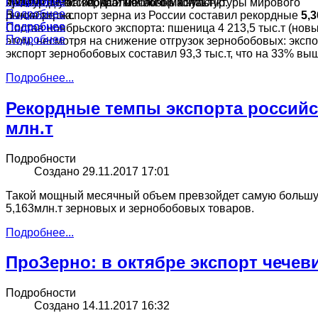
Подробнее
Подробнее
культур в России, краткий обзор конъюнктуры мирового
ячменя, муки и подсолнечного масла.
производства зерна и масличных культур.
Подробнее
В ноябре экспорт зерна из России составил рекордные
5,3
рынка зерна.
Подробнее
Подробнее
Состав ноябрьского экспорта: пшеница 4 213,5 тыс.т (новый
Подробнее
этом, несмотря на снижение отгрузок зернобобовых: экспо
экспорт зернобобовых составил 93,3 тыс.т, что на 33% вы
Подробнее...
Рекордные темпы экспорта российско
млн.т
Подробности
Создано 29.11.2017 17:01
Такой мощный месячный объем превзойдет самую большую о
5,163млн.т зерновых и зернобобовых товаров.
Подробнее...
ПроЗерно: в октябре экспорт чечев
Подробности
Создано 14.11.2017 16:32