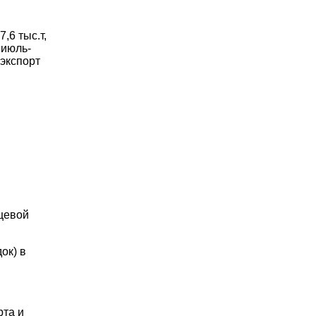
,6 тыс.т,
 июль-
 экспорт
щевой
ок) в
рта и