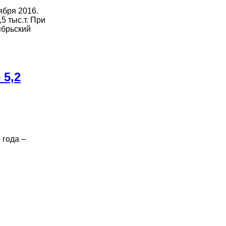
ября 2016.
5 тыс.т
.
При
ябрьский
 5,2
 года –