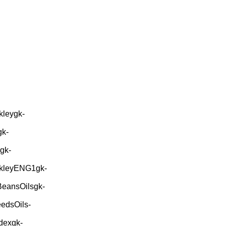
kleygk-
gk-
gk-
ekleyENG1gk-
BeansOilsgk-
edsOils-
dexgk-