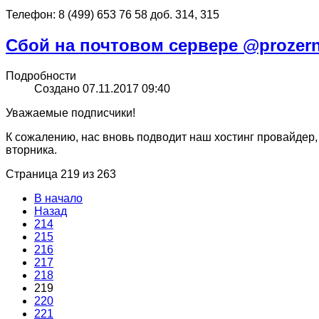
Телефон: 8 (499) 653 76 58 доб. 314, 315
Сбой на почтовом сервере @prozern
Подробности
Создано 07.11.2017 09:40
Уважаемые подписчики!
К сожалению, нас вновь подводит наш хостинг провайдер
вторника.
Страница 219 из 263
В начало
Назад
214
215
216
217
218
219
220
221