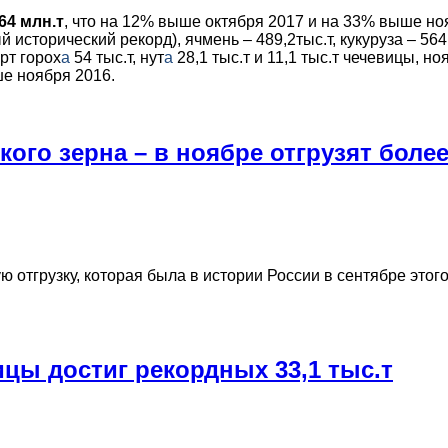
64 млн.т
, что на 12% выше октября 2017 и на 33% выше но
 исторический рекорд), ячмень – 489,2тыс.т, кукуруза – 564,
рт горох
а
54 тыс.т, нут
а
28,1 тыс.т и 11,1 тыс.т чечевицы, но
ше ноября 2016.
го зерна – в ноябре отгрузят более
тгрузку, которая была в истории России в сентябре этого
ицы достиг рекордных 33,1 тыс.т