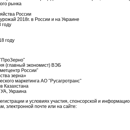
вого рынка
зяйства России
рожай 2018г. в России и на Украине
 году
8 году
 "ПроЗерно"
ия (главный экономист) ВЭБ
метцентр России"
ства зерна»
еского маркетинга АО "Русагротранс"
в Казахстана
 УА, Украина
гистрации и условиях участия, спонсорской и информаци
, электронной почте или на сайте: