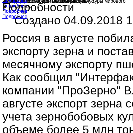
Подробнее
Подробнее
культур в России, краткий обзор конъюнктуры мирового
ячменя, муки и подсолнечного масла.
производства зерна и масличных культур.
Подробности
Подробнее
рынка зерна.
Подробнее
Подробнее
Создано 04.09.2018 1
Подробнее
Россия в августе побил
экспорту зерна и поста
месячному экспорту пш
Как сообщил "Интерфак
компании "ПроЗерно" В
августе экспорт зерна 
учета зернобобовых кул
объеме более 5 млн тон