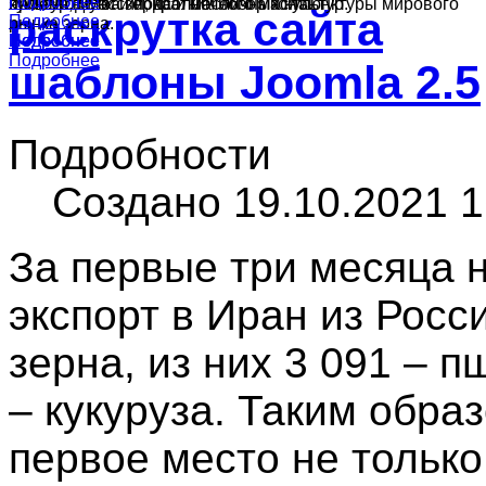
Подробнее
Подробнее
культур в России, краткий обзор конъюнктуры мирового
ячменя, муки и подсолнечного масла.
производства зерна и масличных культур.
раскрутка сайта
Подробнее
рынка зерна.
Подробнее
Подробнее
Подробнее
шаблоны Joomla 2.5
Подробности
Создано 19.10.2021 1
За первые три месяца н
экспорт в Иран из Росс
зерна, из них 3 091 – п
– кукуруза. Таким обра
первое место не тольк