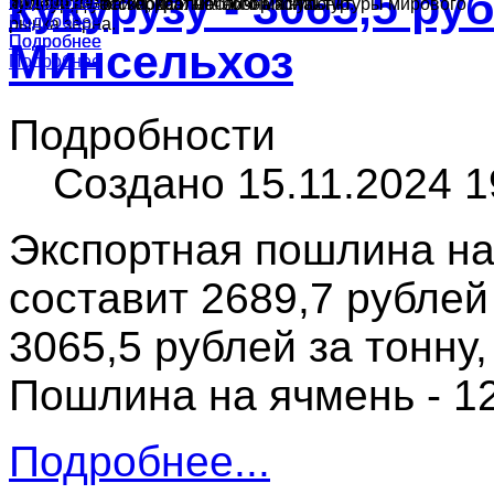
кукурузу - 3065,5 ру
Подробнее
Подробнее
культур в России, краткий обзор конъюнктуры мирового
ячменя, муки и подсолнечного масла.
производства зерна и масличных культур.
Подробнее
рынка зерна.
Подробнее
Подробнее
Минсельхоз
Подробнее
Подробности
Создано 15.11.2024 1
Экспортная пошлина на
составит 2689,7 рублей 
3065,5 рублей за тонну
Пошлина на ячмень - 12
Подробнее...