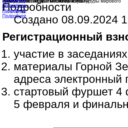
Подробнее
Подробнее
культур в России, краткий обзор конъюнктуры мирового
ячменя, муки и подсолнечного масла.
производства зерна и масличных культур.
Подробности
Подробнее
рынка зерна.
Подробнее
Подробнее
Создано 08.09.2024 1
Подробнее
Регистрационный взн
участие в заседания
материалы Горной Зе
адреса электронный 
стартовый фуршет 4 
5 февраля и финальн