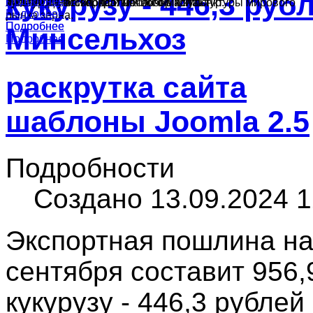
кукурузу - 446,3 руб
Подробнее
Подробнее
культур в России, краткий обзор конъюнктуры мирового
ячменя, муки и подсолнечного масла.
производства зерна и масличных культур.
Подробнее
рынка зерна.
Подробнее
Подробнее
Минсельхоз
Подробнее
раскрутка сайта
шаблоны Joomla 2.5
Подробности
Создано 13.09.2024 1
Экспортная пошлина на
сентября составит 956,9
кукурузу - 446,3 рублей