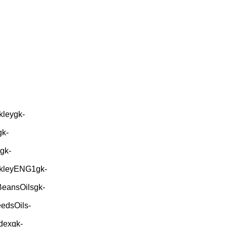
kleygk-
gk-
gk-
ekleyENG1gk-
BeansOilsgk-
edsOils-
dexgk-