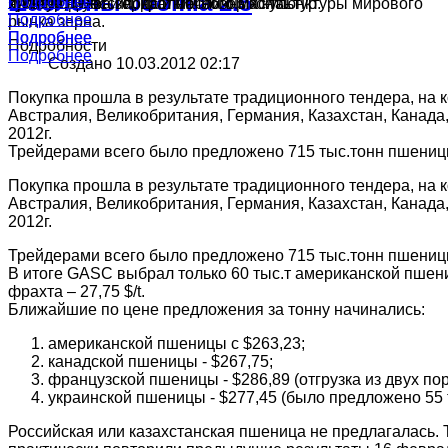
шаблоны Joomla 2.5
Подробнее
Подробнее
культур в России, краткий обзор конъюнктуры мирового
ячменя, муки и подсолнечного масла.
производства зерна и масличных культур.
Подробнее
рынка зерна.
Подробнее
Подробнее
Подробности
Подробнее
Создано 10.03.2012 02:17
Покупка прошла в результате традиционного тендера, на
Австралия, Великобритания, Германия, Казахстан, Канада,
2012г.
Трейдерами всего было предложено 715 тыс.тонн пшениц
Покупка прошла в результате традиционного тендера, на
Австралия, Великобритания, Германия, Казахстан, Канада,
2012г.
Трейдерами всего было предложено 715 тыс.тонн пшениц
В итоге GASC выбрал только 60 тыс.т американской пшен
фрахта – 27,75 $/t.
Ближайшие по цене предложения за тонну начинались:
американской пшеницы с $263,23;
канадской пшеницы - $267,75;
французской пшеницы - $286,89 (отгрузка из двух пор
украинской пшеницы - $277,45 (было предложено 55 т
Российская или казахстанская пшеница не предлагалась. 