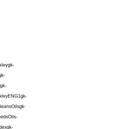
kleygk-
gk-
gk-
ekleyENG1gk-
BeansOilsgk-
edsOils-
dexgk-