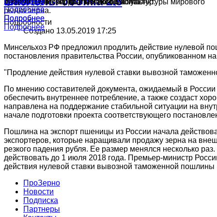
шаблоны Joomla 2.5
Подробнее
Подробнее
культур в России, краткий обзор конъюнктуры мирового
ячменя, муки и подсолнечного масла.
производства зерна и масличных культур.
Подробнее
рынка зерна.
Подробнее
Подробнее
Подробности
Подробнее
Создано 13.05.2019 17:25
Минсельхоз РФ предложил продлить действие нулевой пош
постановления правительства России, опубликованном на
"Продление действия нулевой ставки вывозной таможенно
По мнению составителей документа, ожидаемый в России в
обеспечить внутреннее потребление, а также создаст хор
направлена на поддержание стабильной ситуации на внут
начале подготовки проекта соответствующего постановле
Пошлина на экспорт пшеницы из России начала действоват
экспортеров, которые наращивали продажу зерна на внешн
резкого падения рубля. Ее размер менялся несколько раз
действовать до 1 июля 2018 года. Премьер-министр Росс
действия нулевой ставки вывозной таможенной пошлины н
ПроЗерно
Новости
Подписка
Партнеры