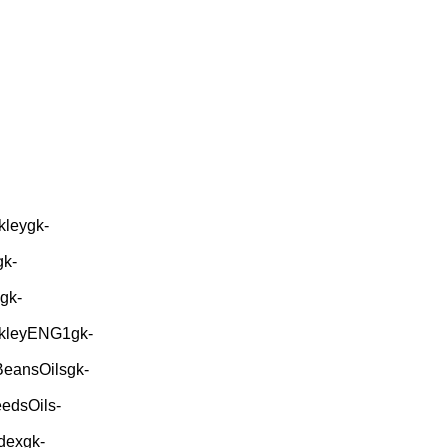
kleygk-
gk-
gk-
ekleyENG1gk-
BeansOilsgk-
edsOils-
dexgk-