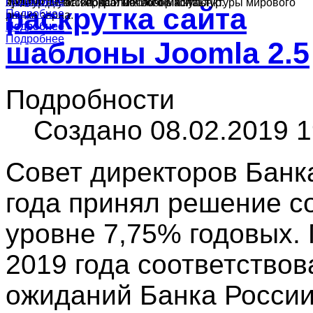
Подробнее
Подробнее
культур в России, краткий обзор конъюнктуры мирового
ячменя, муки и подсолнечного масла.
производства зерна и масличных культур.
раскрутка сайта
Подробнее
рынка зерна.
Подробнее
Подробнее
Подробнее
шаблоны Joomla 2.5
Подробности
Создано 08.02.2019 1
Совет директоров Банк
года принял решение с
уровне 7,75% годовых.
2019 года соответство
ожиданий Банка Росси