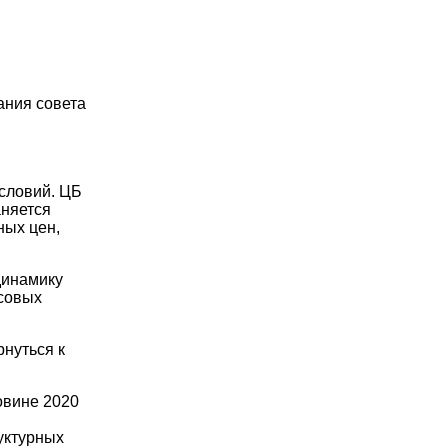
ания совета
условий. ЦБ
аняется
ных цен,
динамику
нсовых
нуться к
ловине 2020
уктурных