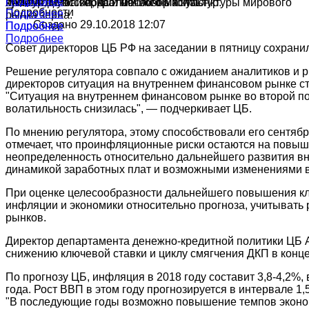
Подробнее
Подробнее
культур в России, краткий обзор конъюнктуры мирового
ячменя, муки и подсолнечного масла.
производства зерна и масличных культур.
Подробности
Подробнее
рынка зерна.
Создано 29.10.2018 12:07
Подробнее
Подробнее
Подробнее
Совет директоров ЦБ РФ на заседании в пятницу сохранил
Решение регулятора совпало с ожиданием аналитиков и р
директоров ситуация на внутреннем финансовом рынке с
"Ситуация на внутреннем финансовом рынке во второй по
волатильность снизилась", — подчеркивает ЦБ.
По мнению регулятора, этому способствовали его сентяб
отмечает, что проинфляционные риски остаются на повыш
неопределенность относительно дальнейшего развития вн
динамикой заработных плат и возможными изменениями в
При оценке целесообразности дальнейшего повышения кл
инфляции и экономики относительно прогноза, учитывать
рынков.
Директор департамента денежно-кредитной политики ЦБ Ал
снижению ключевой ставки и циклу смягчения ДКП в конце
По прогнозу ЦБ, инфляция в 2018 году составит 3,8-4,2%, 
года. Рост ВВП в этом году прогнозируется в интервале 1,5
"В последующие годы возможно повышение темпов эконом