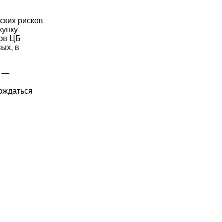
ских рисков
купку
ров ЦБ
ых, в
а —
вождаться