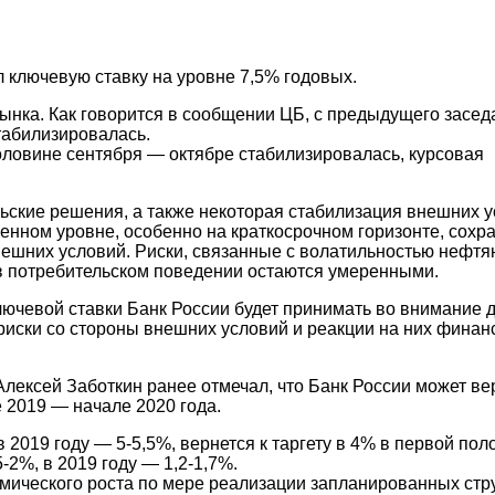
 ключевую ставку на уровне 7,5% годовых.
ынка. Как говорится в сообщении ЦБ, с предыдущего засед
табилизировалась.
ловине сентября — октябре стабилизировалась, курсовая
рьские решения, а также некоторая стабилизация внешних 
енном уровне, особенно на краткосрочном горизонте, сохр
ешних условий. Риски, связанные с волатильностью нефтя
 потребительском поведении остаются умеренными.
ючевой ставки Банк России будет принимать во внимание 
 риски со стороны внешних условий и реакции на них фина
ексей Заботкин ранее отмечал, что Банк России может вер
 2019 — начале 2020 года.
в 2019 году — 5-5,5%, вернется к таргету в 4% в первой по
-2%, в 2019 году — 1,2-1,7%.
ического роста по мере реализации запланированных стр