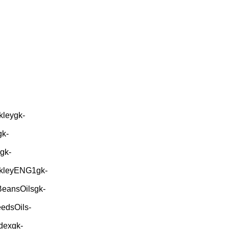
kleygk-
gk-
gk-
ekleyENG1gk-
BeansOilsgk-
edsOils-
dexgk-