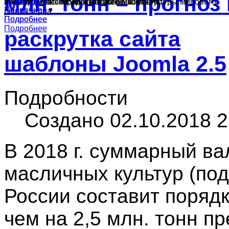
млн. тонн – прогноз
Подробнее
Подробнее
культур в России, краткий обзор конъюнктуры мирового
ячменя, муки и подсолнечного масла.
производства зерна и масличных культур.
Подробнее
рынка зерна.
Подробнее
Подробнее
Подробнее
раскрутка сайта
шаблоны Joomla 2.5
Подробности
Создано 02.10.2018 2
В 2018 г. суммарный ва
масличных культур (под
России составит порядк
чем на 2,5 млн. тонн п