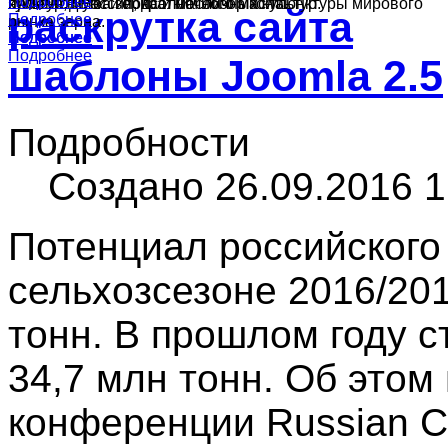
Подробнее
Подробнее
культур в России, краткий обзор конъюнктуры мирового
ячменя, муки и подсолнечного масла.
производства зерна и масличных культур.
раскрутка сайта
Подробнее
рынка зерна.
Подробнее
Подробнее
Подробнее
шаблоны Joomla 2.5
Подробности
Создано 26.09.2016 1
Потенциал российского
сельхозсезоне 2016/201
тонн. В прошлом году с
34,7 млн тонн. Об этом
конференции Russian Cr