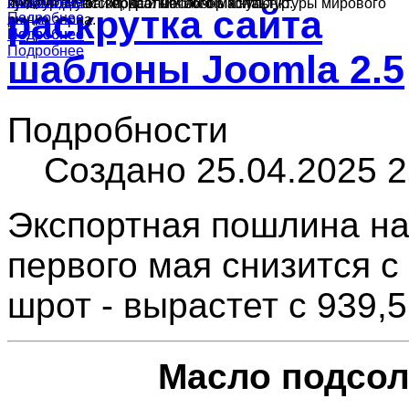
Подробнее
Подробнее
культур в России, краткий обзор конъюнктуры мирового
ячменя, муки и подсолнечного масла.
производства зерна и масличных культур.
раскрутка сайта
Подробнее
рынка зерна.
Подробнее
Подробнее
Подробнее
шаблоны Joomla 2.5
Подробности
Создано 25.04.2025 2
Экспортная пошлина на
первого мая снизится с 
шрот - вырастет с 939,5 
Масло подсол