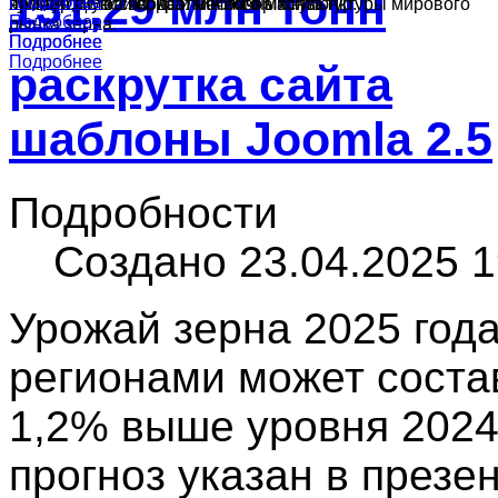
131,29 млн тонн
Подробнее
Подробнее
культур в России, краткий обзор конъюнктуры мирового
ячменя, муки и подсолнечного масла.
производства зерна и масличных культур.
Подробнее
рынка зерна.
Подробнее
Подробнее
Подробнее
раскрутка сайта
шаблоны Joomla 2.5
Подробности
Создано 23.04.2025 1
Урожай зерна 2025 года
регионами может состав
1,2% выше уровня 2024
прогноз указан в презе