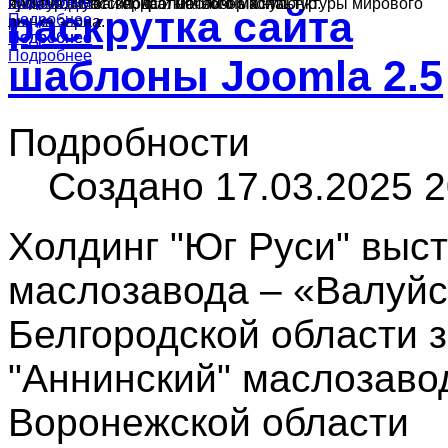
Подробнее
Подробнее
культур в России, краткий обзор конъюнктуры мирового
ячменя, муки и подсолнечного масла.
производства зерна и масличных культур.
раскрутка сайта
Подробнее
рынка зерна.
Подробнее
Подробнее
Подробнее
шаблоны Joomla 2.5
Подробности
Создано 17.03.2025 2
Холдинг "Юг Руси" выс
маслозавода – «Валуйс
Белгородской области з
"Аннинский" маслозавод
Воронежской области