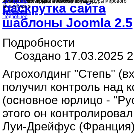
Подробнее
Подробнее
культур в России, краткий обзор конъюнктуры мирового
ячменя, муки и подсолнечного масла.
производства зерна и масличных культур.
раскрутка сайта
Подробнее
рынка зерна.
Подробнее
Подробнее
Подробнее
шаблоны Joomla 2.5
Подробности
Создано 17.03.2025 2
Агрохолдинг "Степь" (в
получил контроль над к
(основное юрлицо - "Ру
этого он контролировал
Луи-Дрейфус (Франция)