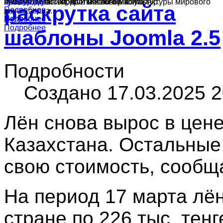
Подробнее
Подробнее
культур в России, краткий обзор конъюнктуры мирового
ячменя, муки и подсолнечного масла.
производства зерна и масличных культур.
раскрутка сайта
Подробнее
рынка зерна.
Подробнее
Подробнее
Подробнее
шаблоны Joomla 2.5
Подробности
Создано 17.03.2025 2
Лён снова вырос в цен
Казахстана. Остальные
свою стоимость, сообщ
На период 17 марта лён
стране по 226 тыс. тенг