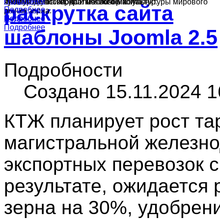
Подробнее
Подробнее
культур в России, краткий обзор конъюнктуры мирового
ячменя, муки и подсолнечного масла.
производства зерна и масличных культур.
раскрутка сайта
Подробнее
рынка зерна.
Подробнее
Подробнее
Подробнее
шаблоны Joomla 2.5
Подробности
Создано 15.11.2024 1
КТЖ планирует рост та
магистральной железно
экспортных перевозок с
результате, ожидается 
зерна на 30%, удобрен