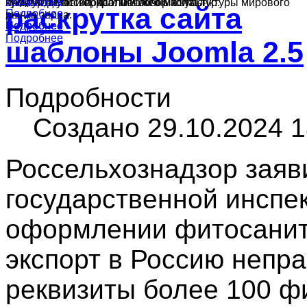
Подробнее
Подробнее
культур в России, краткий обзор конъюнктуры мирового
ячменя, муки и подсолнечного масла.
производства зерна и масличных культур.
раскрутка сайта
Подробнее
рынка зерна.
Подробнее
Подробнее
Подробнее
шаблоны Joomla 2.5
Подробности
Создано 29.10.2024 1
Россельхознадзор заяви
государственной инспе
оформлении фитосанит
экспорт в Россию непр
реквизиты более 100 ф