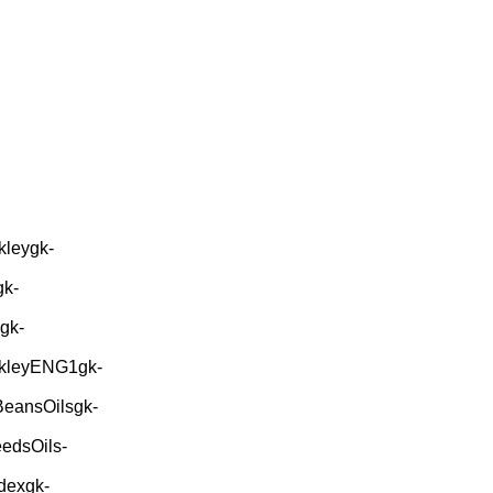
kleygk-
gk-
gk-
ekleyENG1gk-
BeansOilsgk-
edsOils-
dexgk-