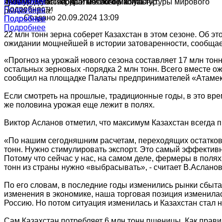
Подробнее
Подробнее
культур в России, краткий обзор конъюнктуры мирового
ячменя, муки и подсолнечного масла.
производства зерна и масличных культур.
Подробности
Подробнее
рынка зерна.
Создано 20.09.2024 13:09
Подробнее
Подробнее
Подробнее
22 млн тонн зерна соберет Казахстан в этом сезоне. Об э
ожидании мощнейшей в истории затоваренности, сообщае
«Прогноз на урожай нового сезона составляет 17 млн тон
остальных зерновых -порядка 2 млн тонн. Всего вместе ож
сообщил на площадке Палаты предпринимателей «Атамеке
Если смотреть на прошлые, традиционные годы, в это врем
же половина урожая еще лежит в полях.
Виктор Асланов отметил, что максимум Казахстан всегда пр
«По нашим сегодняшним расчетам, переходящих остатков
тонн. Нужно стимулировать экспорт. Это самый эффективн
Потому что сейчас у нас, на самом деле, фермеры в поля
тонн из страны нужно «выбрасывать», - считает В.Асланов
По его словам, в последние годы изменились рынки сбыта к
изменения в экономике, наша торговая позиция изменилас
Россию. Но потом ситуация изменилась и Казахстан стал 
Сам Казахстан потребляет 6 млн тонн пшеницы. Как прави