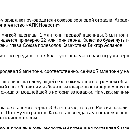
том заявляют руководители союзов зерновой отрасли. Аграр
т агентство «АПК Новости».
н мягкой пшеницы, 1 млн тонн твердой пшеницы, 3 млн тонн
идается примерно 22 млн тонн зерна. Качество будет чуть п
н» глава Союза полеводов Казахстана Виктор Асланов.
я – к середине сентября, - уже шла массовая отгрузка зерн
одавал 9 млн тонн, соответственно, сейчас 7 млн тонн у на
 пшеницы на следующий сезон ожидается в огромном объе
ый способ, как нам избежать затоваренности зерном внутр
х ожидают мощнейшей в истории затоварки. Нам, как миниму
.
азахстанского зерна. 8-9 лет назад, когда в России начали
ь. Потому что раньше Казахстан всегда сам поставлял пше
нетто-импортером.
ло, в прошлые годы экспортный потенциал составлял 9 млн