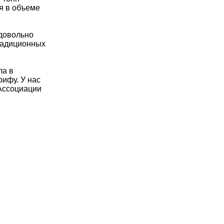
я в объеме
 довольно
радиционных
ла в
ифу. У нас
 Ассоциации