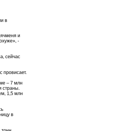
ии в
 ячменя и
охуже», -
а, сейчас
с провисает.
ме – 7 млн
и страны.
м, 1,5 млн
сь
ницу в
 тонн