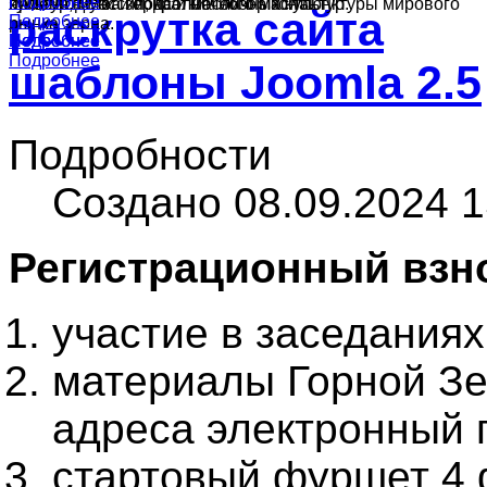
Подробнее
Подробнее
культур в России, краткий обзор конъюнктуры мирового
ячменя, муки и подсолнечного масла.
производства зерна и масличных культур.
раскрутка сайта
Подробнее
рынка зерна.
Подробнее
Подробнее
Подробнее
шаблоны Joomla 2.5
Подробности
Создано 08.09.2024 1
Регистрационный взн
участие в заседания
материалы Горной Зе
адреса электронный 
стартовый фуршет 4 